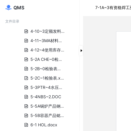
4-7ACC~3材料合格章（已更新20250410）.DOC
QMS
7-1A~3有资格焊工列
4-8MAT~2材料编号记录表.DOC
文件目录
4-9~2材料消耗定额汇总表.doc
4-10~3定额发料单.doc
4-11~3MA材料跟踪记录.dot.docx
4-12~4使用库存材料征询单.doc
5-2A CHE~0检验表封面.DOC
5-2B~0检验表引用程序目录.docx
5-2C~1检验表.xlsx
5-3PTR~4水压报告中英文.doc
5-4NBS~2.DOC
5-5A锅炉产品钢印格式.docx
5-5B容器产品铭牌.doc
6-1 HOL.docx