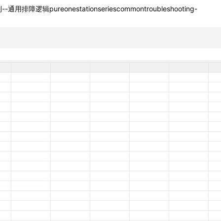
--通用排障逻辑pureonestationseriescommontroubleshooting-