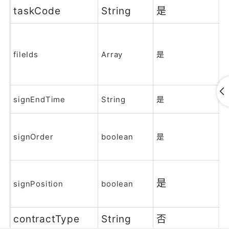
taskCode
String
是
fileIds
Array
是
signEndTime
String
是
signOrder
boolean
是
是
signPosition
boolean
contractType
String
否