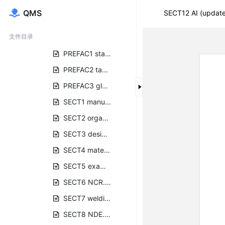
中文版手册
QMS
SECT12 AI (updat
英文版手册
文件目录
COVER(updated).doc
PREFAC1 statement.doc
PREFAC2 table of content (updated).doc
PREFAC3 glossary (updated).docx
SECT1 manual control.doc
SECT2 organization (updated).docx
SECT3 design (updated).docx
SECT4 material(updated).doc
SECT5 examination (updated).doc
SECT6 NCR.doc
SECT7 welding.docx
SECT8 NDE.docx