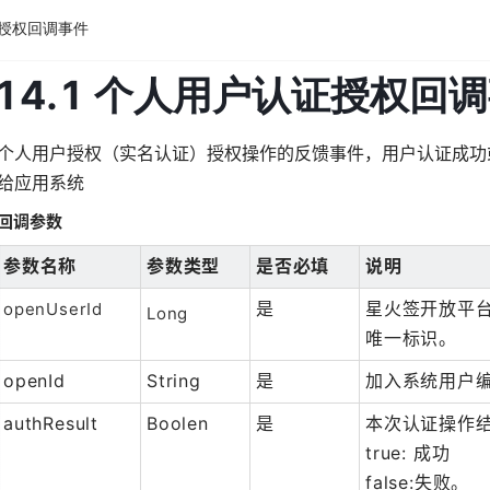
证授权回调事件
个人用户授权（实名认证）授权操作的反馈事件，用户认证成功
给应用系统
回调参数
参数名称
参数类型
是否必填
说明
是
星火签开放平台
openUserId
Long
唯一标识。
openId
String
是
加入系统用户
authResult
Boolen
是
本次认证操作
true: 成功
false:失败。