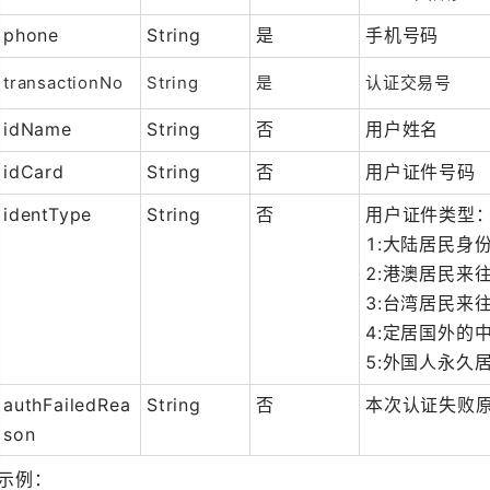
phone
String
是
手机号码
transactionNo
String
是
认证交易号
idName
String
否
用户姓名
idCard
String
否
用户证件号码
identType
String
否
用户证件类型
1:大陆居民身
2:港澳居民
3:台湾居民
4:定居国外
5:外国人永久
authFailedRea
String
否
本次认证失败
son
示例：